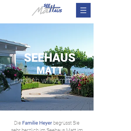
SEEHAUS
MATT
Herzlich willkommen
Die
Familie Heyer
begrüsst Sie
sehr herzlich im Seehaus Matt im