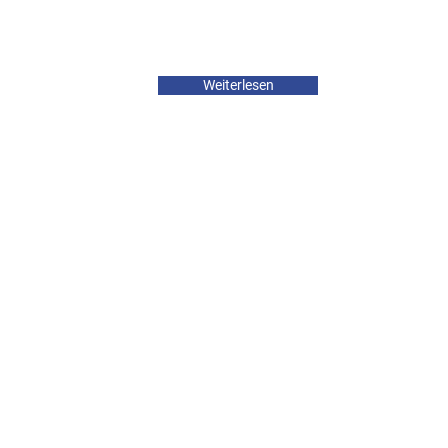
Weiterlesen
Insel
Reichenau
Eine Insel für die Seele