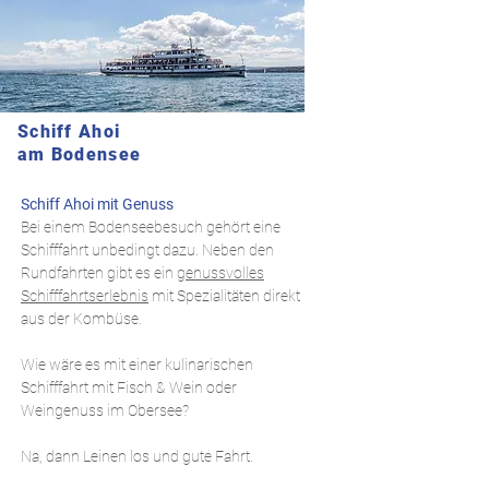
Schiff Ahoi
am Bodensee
Schiff Ahoi mit Genuss
Bei einem Bodenseebesuch gehört eine
Schifffahrt unbedingt dazu. Neben den
Rundfahrten gibt es ein
genussvolles
Schifffahrtserlebnis
mit Spezialitäten direkt
aus der Kombüse.
Wie wäre es mit einer kulinarischen
Schifffahrt mit Fisch & Wein oder
Weingenuss im Obersee?
Na, dann Leinen los und gute Fahrt.